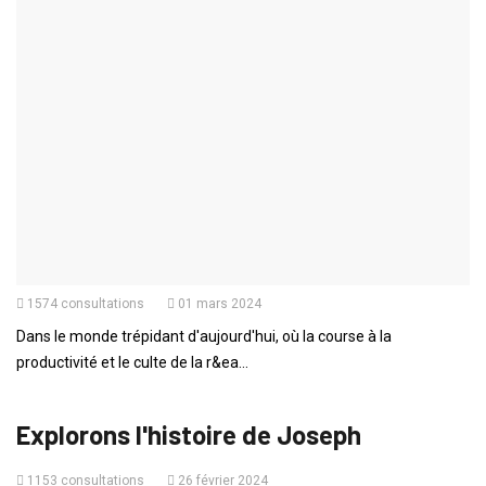
1
2
3
4
HISTOIRES DE LA BIBLE
La sagesse de Salomon
2368 consultations
03 mars 2024
La sagesse de Salomon est un thème central dans la Bible,
illustrant la grâce divine dans l'octroi de la ...
VIE QUOTIDIENNE
L'équilibre entre le travail et le repos
1574 consultations
01 mars 2024
Dans le monde trépidant d'aujourd'hui, où la course à la
productivité et le culte de la r&ea...
ADOS
Explorons l'histoire de Joseph
1153 consultations
26 février 2024