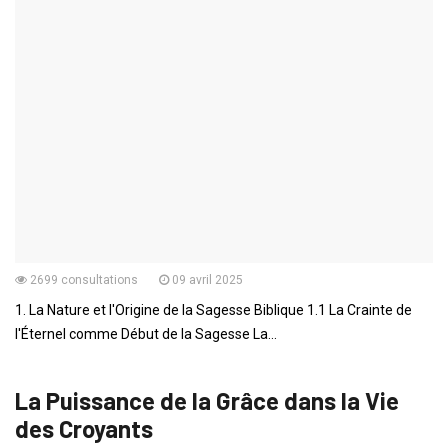
1
2
3
ENSEIGNEMENTS
La Sanctification
2183 consultations
28 mai 2025
La Nature de la Sanctification Sanctification : Une Œuvre de Dieu
La sanctification, dans son essenc...
ENSEIGNEMENTS
La Sagesse Biblique
2699 consultations
09 avril 2025
1. La Nature et l'Origine de la Sagesse Biblique 1.1 La Crainte de
l'Éternel comme Début de la Sagesse La...
ENSEIGNEMENTS
La Puissance de la Grâce dans la Vie
des Croyants