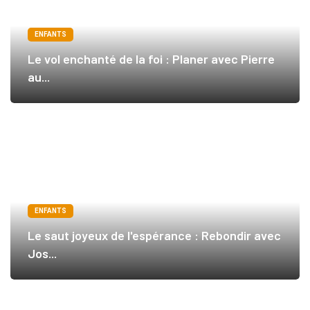
ENFANTS
Le vol enchanté de la foi : Planer avec Pierre
au...
ENFANTS
Le saut joyeux de l'espérance : Rebondir avec
Jos...