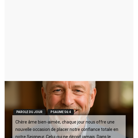
l'Église : Redécouverte
Biblique d'une Communauté
Vivante
02 Août 2026
115
PAROLE DU JOUR
PSAUME 56:4
Chère âme bien-aimée, chaque jour nous offre une
nouvelle occasion de placer notre confiance totale en
notre Seigneur, Celui qui ne déçoit jamais. Dans le