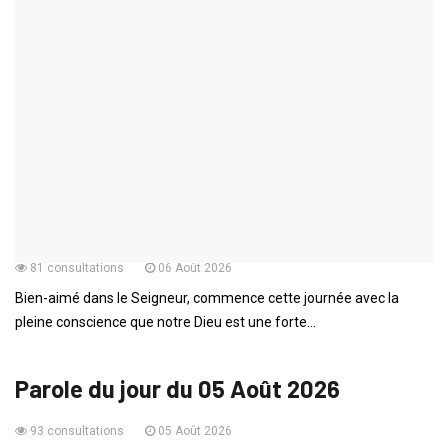
PAROLE DU JOUR
Parole du jour du 07 Août 2026
73 consultations
07 Août 2026
Chère âme bien-aimée, chaque jour nous offre une nouvelle
occasion de placer notre confiance totale...
PAROLE DU JOUR
Parole du jour du 06 Août 2026
81 consultations
06 Août 2026
Bien-aimé dans le Seigneur, commence cette journée avec la
pleine conscience que notre Dieu est une forte...
PAROLE DU JOUR
Parole du jour du 05 Août 2026
93 consultations
05 Août 2026