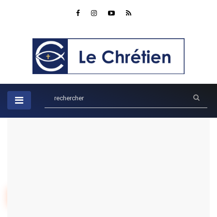
Accueil
Parole du jour
CATEGORIE : PAROLE DU JOUR
1
2
3
4
5
6
7
8
9
10