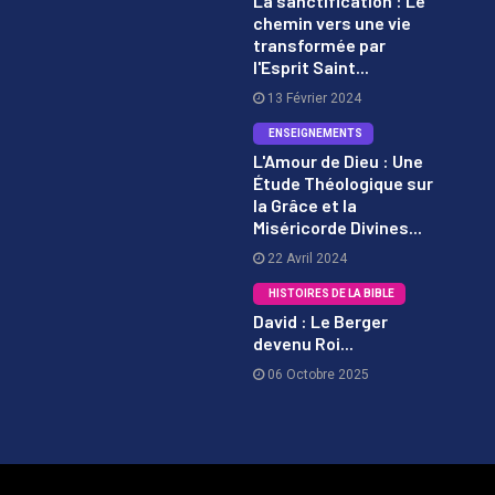
La sanctification : Le
chemin vers une vie
1
transformée par
l'Esprit Saint...
13 Février 2024
ENSEIGNEMENTS
L'Amour de Dieu : Une
Étude Théologique sur
2
la Grâce et la
Miséricorde Divines...
22 Avril 2024
HISTOIRES DE LA BIBLE
David : Le Berger
devenu Roi...
3
06 Octobre 2025