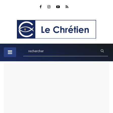
Accueil
Histoires de la Bible
L'amour divin enveloppe Jacob et Ésaü
L'amour divin enveloppe Jacob
et Ésaü