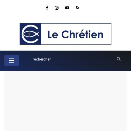
Accueil
Parole du jour
Isaïe 35:4
Isaïe 35:4
par Rob
PAROLE DU JOUR