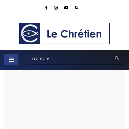
Accueil
Parole du jour
Psaume 32:10
Psaume 32:10
par Rob
PAROLE DU JOUR