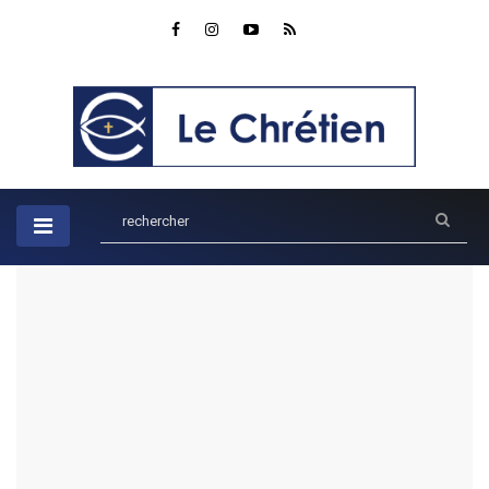
Accueil
Parole du jour
Psaume 56:4
Psaume 56:4
par Rob
PAROLE DU JOUR