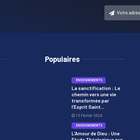
Populaires
ENSEIGNEMENTS
La sanctification : Le
chemin vers une vie
1
transformée par
l'Esprit Saint...
13 Février 2024
ENSEIGNEMENTS
L'Amour de Dieu : Une
Étude Théologique sur