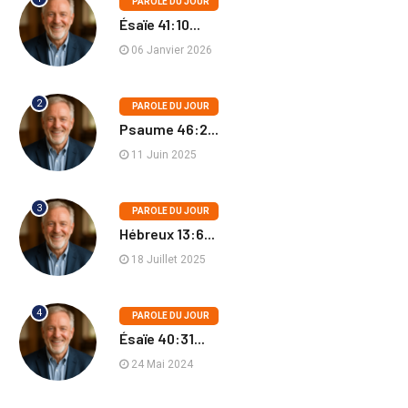
PAROLE DU JOUR
Ésaïe 41:10...
06 Janvier 2026
2
PAROLE DU JOUR
Psaume 46:2...
11 Juin 2025
3
PAROLE DU JOUR
Hébreux 13:6...
18 Juillet 2025
4
PAROLE DU JOUR
Ésaïe 40:31...
24 Mai 2024