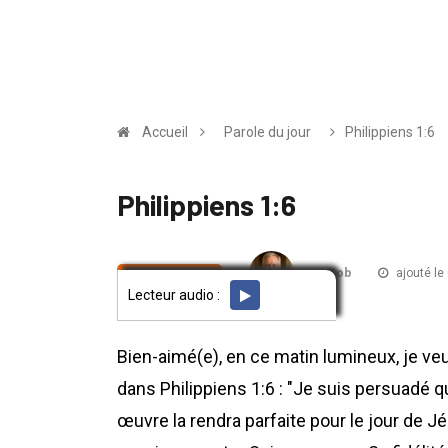
Accueil
Parole du jour
Philippiens 1:6
Philippiens 1:6
par Rob
ajouté le
PAROLE DU JOUR
Lecteur audio :
Bien-aimé(e), en ce matin lumineux, je ve
dans Philippiens 1:6 : "Je suis persuadé
œuvre la rendra parfaite pour le jour de 