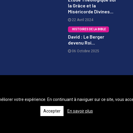
2
la Grâce et la
Miséricorde Divines...
22 Avril 2024
HISTOIRES DE LA BIBLE
David : Le Berger
devenu Roi...
3
06 Octobre 2025
méliorer votre expérience. En continuant à naviguer sur ce site, vous acce
Accepter
En savoir plus
© 2026 Le Chrétien.fr - Tous droits réservés