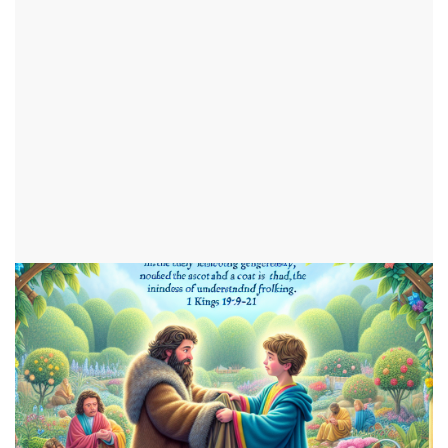
comme Elie et Elisée dans 1 Rois
19:19-21
par Jade
ajouté le 05 octobre 2024
ENFANTS
1159 consultations