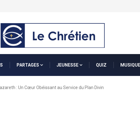
nt de Moïse et la Liberté du Peuple Hébreu...
S
PARTAGES
JEUNESSE
QUIZ
MUSIQU
azareth : Un Cœur Obéissant au Service du Plan Divin