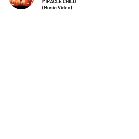
MIRACLE CHILD
(Music Video)
5
MUSIQUE
Rosa Linn -
Hallelujah (R3HAB
Remix) (Official Lyric
Video)
6
MUSIQUE
David Republic -
Tout Gagné (Clip
Officiel)
7
MUSIQUE
CONOZCO - C'EST
DIEU QUI DONNE