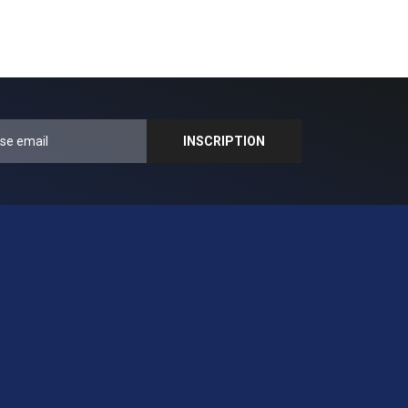
17
MUSIQUE
Draylin Young -
Nobody (feat. James
Wilson) [Official
Video]
18
MUSIQUE
KB, Niko Eme, Cardec
Drums - Danza
(Official Music Video)
19
MUSIQUE
Bientôt bientôt -
Køpa (Official MV)
20
MUSIQUE