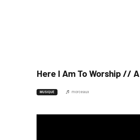
Here I Am To Worship // 
morceaux
MUSIQUE