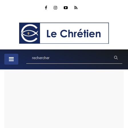
Accueil
Parole du jour
Ésaïe 41:10
Ésaïe 41:10
par Rob
PAROLE DU JOUR