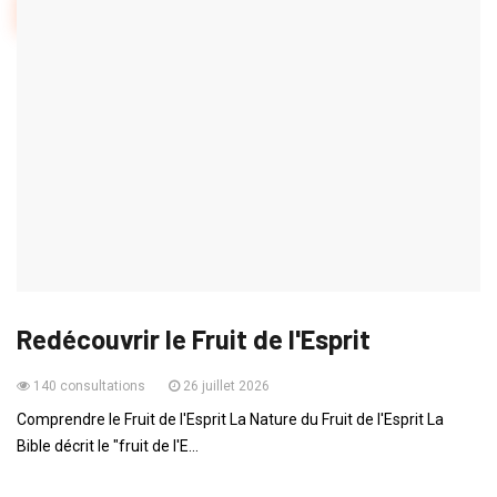
1
2
3
4
5
6
7
8
9
10
ADOS
Explore la Sagesse de Salomon et Son
Choix de...
99 consultations
29 juillet 2026
Hello les amis ! Aujourd’hui, je vous invite à explorer avec moi
l'histoire fascinante d'un jeune roi, Sa...
ENSEIGNEMENTS
Redécouvrir le Fruit de l'Esprit
140 consultations
26 juillet 2026
Comprendre le Fruit de l'Esprit La Nature du Fruit de l'Esprit La
Bible décrit le "fruit de l'E...
ADOS