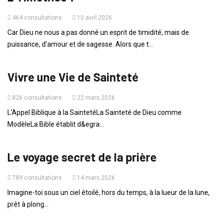
464 consultations
10 avril 2026
Car Dieu ne nous a pas donné un esprit de timidité, mais de
puissance, d'amour et de sagesse. Alors que t...
ENSEIGNEMENTS
Vivre une Vie de Sainteté
826 consultations
22 mars 2026
L'Appel Biblique à la SaintetéLa Sainteté de Dieu comme
ModèleLa Bible établit d&egra...
ENFANTS
Le voyage secret de la prière
789 consultations
14 mars 2026
Imagine-toi sous un ciel étoilé, hors du temps, à la lueur de la lune,
prêt à plong...
ENFANTS