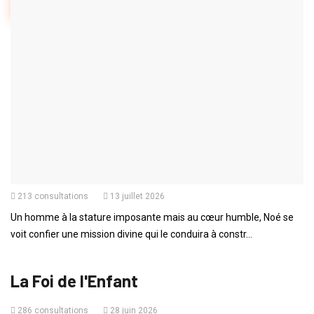
1
2
3
4
5
ENSEIGNEMENTS
La Nature Authentique de l'Église
116 consultations
02 août 2026
Chapitre 1: Les Origines Bibliques de l'Église La Fondation : Jésus-
Christ, le Roc L'Église est ...
HISTOIRES DE LA BIBLE
Noé
213 consultations
13 juillet 2026
Un homme à la stature imposante mais au cœur humble, Noé se
voit confier une mission divine qui le conduira à constr...
ENSEIGNEMENTS
La Foi de l'Enfant
286 consultations
28 juin 2026