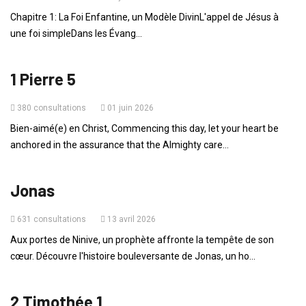
Chapitre 1: La Foi Enfantine, un Modèle DivinL'appel de Jésus à
une foi simpleDans les Évang...
PAROLE DU JOUR
1 Pierre 5
380 consultations
01 juin 2026
Bien-aimé(e) en Christ, Commencing this day, let your heart be
anchored in the assurance that the Almighty care...
HISTOIRES DE LA BIBLE
Jonas
631 consultations
13 avril 2026
Aux portes de Ninive, un prophète affronte la tempête de son
cœur. Découvre l'histoire bouleversante de Jonas, un ho...
PAROLE DU JOUR
2 Timothée 1