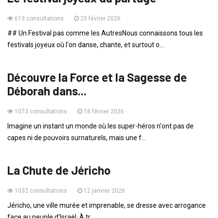
613 consultations
25 février 2026
## Un Festival pas comme les AutresNous connaissons tous les
festivals joyeux où l'on danse, chante, et surtout o...
ADOS
Découvre la Force et la Sagesse de
Déborah dans...
1073 consultations
18 février 2026
Imagine un instant un monde où les super-héros n'ont pas de
capes ni de pouvoirs surnaturels, mais une f...
HISTOIRES DE LA BIBLE
La Chute de Jéricho
1032 consultations
12 janvier 2026
Jéricho, une ville murée et imprenable, se dresse avec arrogance
face au peuple d'Israël. À tr...