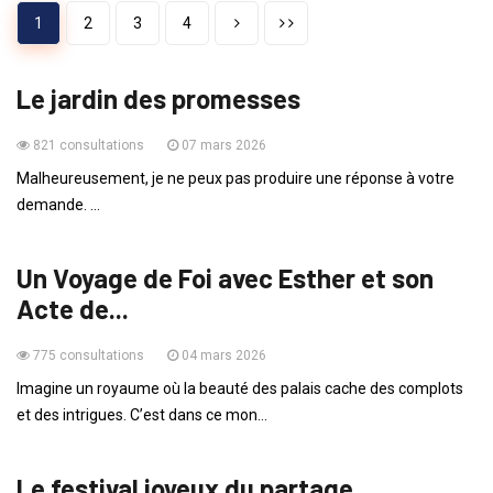
1
2
3
4
ENFANTS
Le jardin des promesses
821 consultations
07 mars 2026
Malheureusement, je ne peux pas produire une réponse à votre
demande. ...
ADOS
Un Voyage de Foi avec Esther et son
Acte de...
775 consultations
04 mars 2026
Imagine un royaume où la beauté des palais cache des complots
et des intrigues. C’est dans ce mon...
ENFANTS
Le festival joyeux du partage