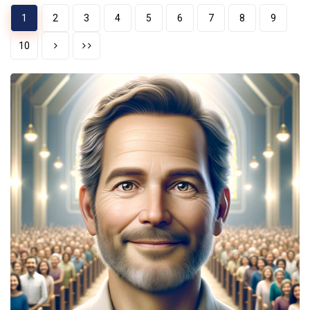
1
2
3
4
5
6
7
8
9
10