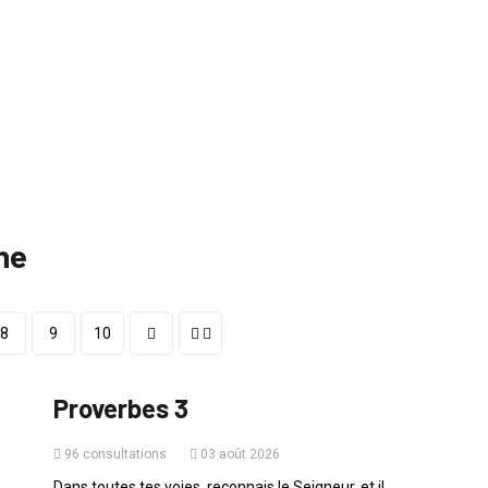
he
8
9
10
PAROLE DU JOUR
Proverbes 3
96 consultations
03 août 2026
Dans toutes tes voies, reconnais le Seigneur, et il