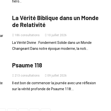
héro...
VIE QUOTIDIENNE
La Vérité Biblique dans un Monde
de Relativité
186 consultations
10 juillet 2026
car
La Vérité Divine : Fondement Solide dans un Monde
Changeant Dans notre époque moderne, la noti...
PAROLE DU JOUR
Psaume 118
213 consultations
09 juillet 2026
te
Il est bon de commencer la journée avec une réflexion
sur la vérité profonde de Psaume 118:...