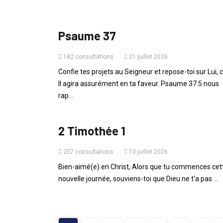
PAROLE DU JOUR
Psaume 37
182 consultations
21 juillet 2026
Confie tes projets au Seigneur et repose-toi sur Lui, 
Il agira assurément en ta faveur. Psaume 37:5 nous
rap...
PAROLE DU JOUR
2 Timothée 1
257 consultations
10 juillet 2026
Bien-aimé(e) en Christ, Alors que tu commences cet
nouvelle journée, souviens-toi que Dieu ne t'a pas ...