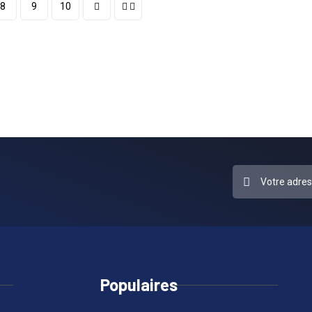
8
9
10
Populaires