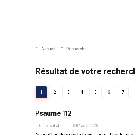
Accueil
Recherche
Résultat de votre recherc
1
2
3
4
5
6
7
PAROLE DU JOUR
Psaume 112
85 consultations
04 août 2026
Aujourd'hui, alors que tu te lèves pour affronter une