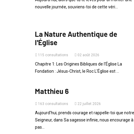
nouvelle journée, souviens-toi de cette véri...
ENSEIGNEMENTS
La Nature Authentique de
l'Église
115 consultations
02 août 2026
Chapitre 1: Les Origines Bibliques de l'Église La
Fondation : Jésus-Christ, le Roc L'Église est ...
PAROLE DU JOUR
Matthieu 6
163 consultations
22 juillet 2026
Aujourd'hui, prends courage et rappelle-toi que notr
Seigneur, dans Sa sagesse infinie, nous encourage à
pas...