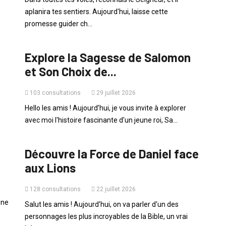
aplanira tes sentiers. Aujourd'hui, laisse cette
promesse guider ch...
ADOS
Explore la Sagesse de Salomon
et Son Choix de...
103 consultations
29 juillet 2026
Hello les amis ! Aujourd’hui, je vous invite à explorer
avec moi l'histoire fascinante d'un jeune roi, Sa...
ADOS
Découvre la Force de Daniel face
aux Lions
128 consultations
22 juillet 2026
e
 ne
Salut les amis ! Aujourd'hui, on va parler d'un des
personnages les plus incroyables de la Bible, un vrai