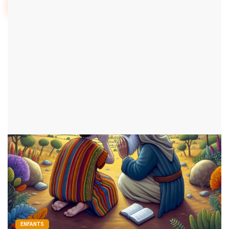
1
2
3
ENFANTS