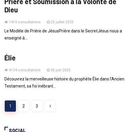
Prière et Soumission à la Volonté de
Dieu
1419 consultations
23 juillet 2025
Le Modèle de Prière de JésusPrière dans le SecretJésus nous a
enseigné à...
HISTOIRES DE LA BIBLE
Élie
4134 consultations
30 juin 2025
Découvrez la merveilleuse histoire du prophète Élie dans l'Ancien
Testament, sa foi inébranl...
1
2
3
SOCIAL