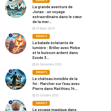
ENFANTS
La grande aventure de
Jonas : un voyage
extraordinaire dans le cœur
de la mer...
18 Mars 2024
2
ENFANTS
La balade éclatante de
lumière : Briller avec Moïse
et le buisson ardent dans
Exode 3...
06 Décembre 2025
3
ENFANTS
Le château invisible de la
foi : Marcher sur l'eau avec
Pierre dans Matthieu 14...
25 Octobre 2025
4
ENFANTS
Le voyage magique dans