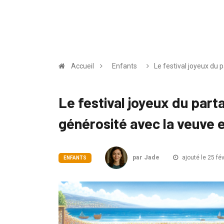
Accueil
Enfants
Le festival joyeux du p
Le festival joyeux du part
générosité avec la veuve et
par Jade
ajouté le 25 fé
ENFANTS