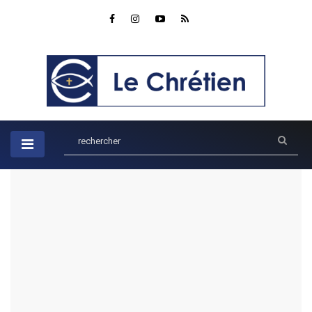
Accueil
Parole du jour
Ésaïe 43:2
Ésaïe 43:2
par Rob
PAROLE DU JOUR