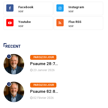
Facebook
Instagram
voir
voir
Youtube
Flux RSS
voir
voir
RECENT
1
PAROLE DU JOUR
Psaume 28:7...
23 Janvier 2026
2
PAROLE DU JOUR
Psaume 62:8...
02 Février 2026