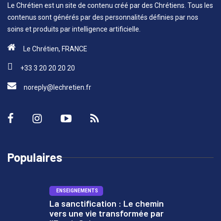
8
MUSIQUE
Le Chrétien est un site de contenu créé par des Chrétiens. Tous les
The Blessing with Kari Jobe
contenus sont générés par des personnalités définies par nos
& Cody Carnes | Live From
soins et produits par intelligence artificielle.
Elevation Ballantyne |
Elevation Worship
Le Chrétien, FRANCE
+33 3 20 20 20 20
9
MUSIQUE
Passion - Hundred Miles (Live)
noreply@lechretien.fr
ft. Crowder
10
MUSIQUE
Let the Light In - Passion City
Populaires
Church
ENSEIGNEMENTS
La sanctification : Le chemin
11
vers une vie transformée par
MUSIQUE