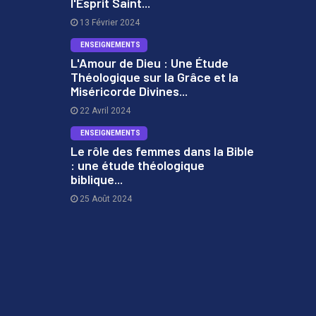
l'Esprit Saint...
1
Champion - Bethel Music &
Dante Bowe
13 Février 2024
ENSEIGNEMENTS
L'Amour de Dieu : Une Étude
Théologique sur la Grâce et la
12
MUSIQUE
Miséricorde Divines...
2
There Is A King/What Would
22 Avril 2024
You Do | Live | Elevation
Worship
ENSEIGNEMENTS
Le rôle des femmes dans la Bible
: une étude théologique
biblique...
3
13
MUSIQUE
Passion - I'm Leaning On You
25 Août 2024
(Live From Passion 2020) ft.
Crowder, Chidima
14
MUSIQUE
Always Good - Bethel Music &
Hannah McClure