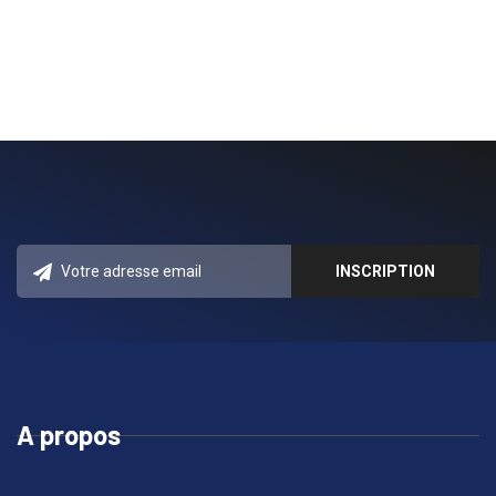
5
MUSIQUE
Wonder (Acoustic) - Hillsong
UNITED
6
MUSIQUE
Kristene DiMarco - Take
Courage -
https://youtu.be/2z656hYdDIc
7
MUSIQUE
Speak to me + Defender +
Closer - Bethel Church ft.
Kari Jobe
A propos