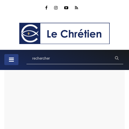
Accueil
Musique
Ecouter
Touch The Sky - Of Dirt And Grace (Live From The Land) -
Hillsong UNITED
Touch The Sky - Of Dirt