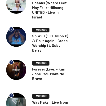
Oceans (Where Feet
May Fail) - Hillsong
UNITED - Live in
Israel
2
MUSIQUE
So Will I (100 Billion X)
// Do It Again - Cross
Worship ft. Osby
Berry
3
MUSIQUE
Forever (Live) - Kari
Jobe | You Make Me
Brave
4
MUSIQUE
Way Maker (Live from