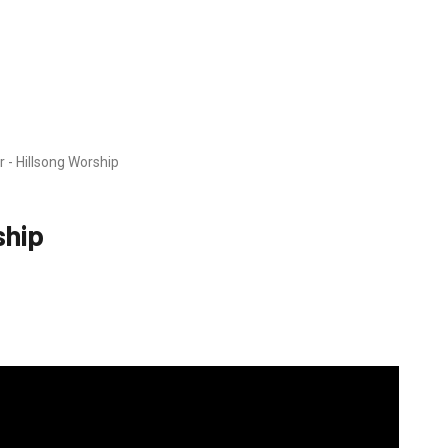
r - Hillsong Worship
ship