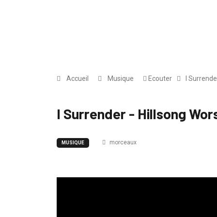
Accueil
Musique
Ecouter
I Surrende
I Surrender - Hillsong Wor
morceaux
MUSIQUE