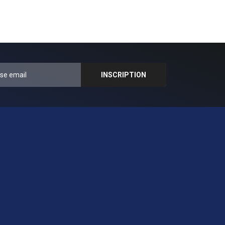
17
MUSIQUE
Touch The Sky - Of
Dirt And Grace (Live
From The Land) -
Hillsong UNITED
18
MUSIQUE
Reckless Love
(Official Lyric Video)
- Bethel Music &
Cory Asbury | Peace
19
MUSIQUE
Crowder,
Johnnyswim, Tori
Kelly - Because He
Lives (Easter At
Passion City Church)