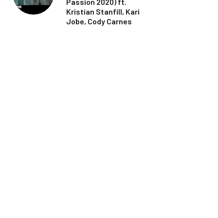
Passion 2020) ft.
Kristian Stanfill, Kari
Jobe, Cody Carnes
5
MUSIQUE
Wonder (Acoustic) -
Hillsong UNITED
6
MUSIQUE
Kristene DiMarco - Take
Courage -
https://youtu.be/2z656hYdDIc
7
MUSIQUE
Speak to me +
Defender + Closer -
Bethel Church ft.